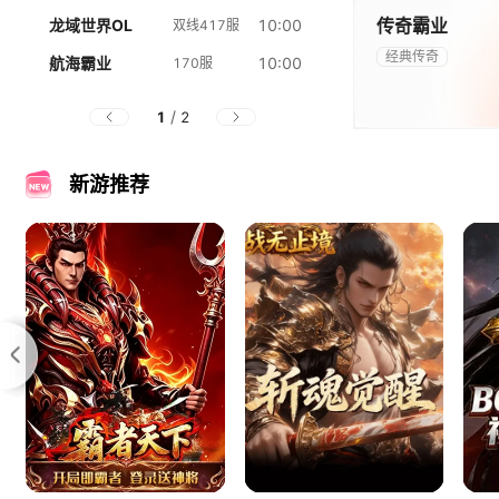
官网
礼包
传奇霸业
龙域世界OL
10:00
双线417服
经典传奇
航海霸业
10:00
170服
/
1
2
官网
礼包
新游推荐
官网
礼包
官网
礼包
官