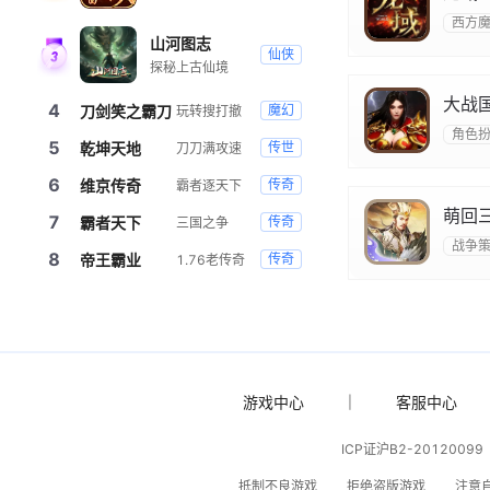
西方
山河图志
仙侠
探秘上古仙境
大战
4
刀剑笑之霸刀
魔幻
玩转搜打撤
角色
5
乾坤天地
传世
刀刀满攻速
6
维京传奇
传奇
霸者逐天下
萌回
7
霸者天下
传奇
三国之争
战争
8
帝王霸业
传奇
1.76老传奇
游戏中心
客服中心
|
ICP证沪B2-20120099
抵制不良游戏
拒绝盗版游戏
注意