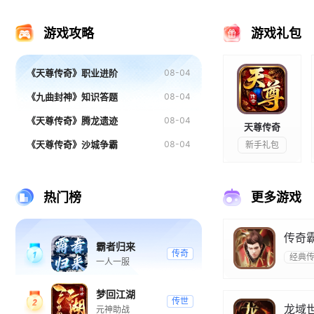
霸者天下游戏
战无止境游戏
大战
游戏攻略
游戏礼包
《天尊传奇》职业进阶
08-04
《九曲封神》知识答题
08-04
《天尊传奇》腾龙遗迹
08-04
天尊传奇
《天尊传奇》沙城争霸
08-04
新手礼包
热门榜
更多游戏
传奇
霸者归来
传奇
经典
一人一服
梦回江湖
传世
龙域世
元神助战