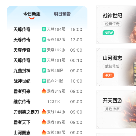
今日新服
明日预告
战神世纪
经典传奇
天尊传奇
19:00
天尊164服
天尊传奇
13:00
天尊163服
天尊传奇
09:00
天尊162服
官网
礼包
山河图志
天尊传奇
00:10
天尊161服
武侠修仙
九曲封神
09:00
双线45服
战神世纪
10:00
热血21服
霸者归来
09:00
霸者319服
官网
礼包
开天西游
维京传奇
09:00
1237区
角色扮演
刀剑笑之霸刀
09:00
双线144服
霸者天下
09:00
霸者189服
山河图志
09:00
双线295服